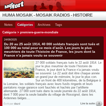
HUMA MOSAIK - MOSAIK RADIOS - HISTOIRE
Notes
Catégories
Archives
Tags
Catégorie > premiere-guerre-mondiale
24/08/2025
Du 20 au 25 août 1914, 40 000 soldats français sont tués et
100 000 au total pour ce mois d’août. Les jours le plus
meurtriers de toute l’histoire de France, les jours dont la
France n’a jamais voulu se souvenir
27 000 soldats français tués le 22 août 1914. Le
jour le plus meurtrier de toute l’histoire de
France, le jour dont la France n’a jamais voulu
se souvenir. Le 22 août doit être chaque année
un grand jour de mémoire, le jour le plus con.
Sur un front de 400 kilomètres, de la Belgique à
la Lorraine, les soldats français avec leurs fusils ringards et leurs
pantalons rouge garance sont fauchés et hachés par l’artillerie
allemande. 27 000 sont tués dans la seule journée du 22 août 1914,
dont 7 000 pour la seule bataille du village de Rossignol, dans les
Ardennes belges....
Lire la suite
0
Écrit par
diazd