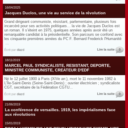
16/04/2025
Jacques Duclos, une vie au service de la révolution
Grand dirigeant communiste, résistant, parlementaire, plusieurs fois
incarcéré pour ses activités politiques… la vie de Jacques Duclos est
un roman. Il s’éteint en 1975, quelques années après avoir été un
remarquable candidat à la présidentielle. Son parcours se confond avec
les cinquante premières années du PC F. Bernard Frederick l'Humanité
...
Lire la suite
0
Écrit par
diazd
18/11/2019
MARCEL PAUL SYNDICALISTE, RESISTANT, DEPORTE,
MINISTRE COMMUNISTE, CREATEUR D'EDF
Né le 12 juillet 1900 à Paris (XIVe arr.), mort le 11 novembre 1982 à
L’Île-Saint-Denis (Seine-Saint-Denis) ; ouvrier électricien ; syndicaliste
CGT, secrétaire de la Fédération CGTU...
Lire la suite
0
Écrit par
diazd
21/06/2019
La conférence de versailles. 1919, les impérialismes face
aux révolutions
15/01/2019